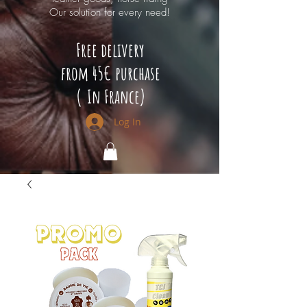
Our solution for every need!
Free delivery
from 45€ purchase
(
In France)
Log In