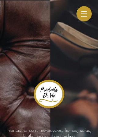
Interiors for cars, motorcycles, homes, sofas,
leather goods, horse riding