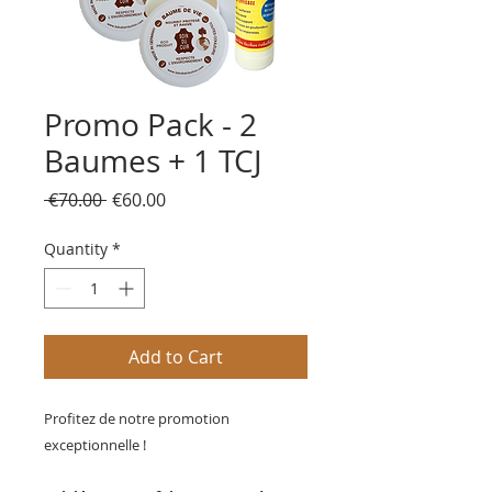
Promo Pack - 2
Baumes + 1 TCJ
Regular
Sale
 €70.00 
€60.00
Price
Price
Quantity
*
Add to Cart
Profitez de notre promotion
exceptionnelle !