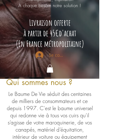
À chaque besoin notre solution !
Livraison offerte
à partir de 45€d'achat
(
En France métropolitaine)
Se connecter
Qui sommes nous ?
Le Baume De Vie séduit des centaines
de milliers de consommateurs et ce
depuis 1997. C'est le baume universel
qui redonne vie à tous vos cuirs qu’il
s’agisse de votre maroquinerie, de vos
canapés, matériel d’équitation,
intérieur de voiture ou équipement