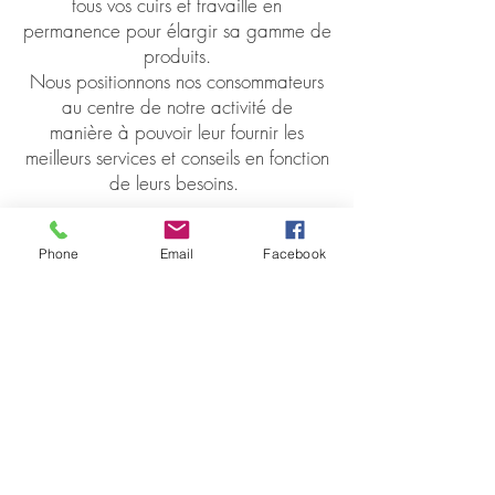
tous vos cuirs et travaille en
permanence pour élargir sa gamme de
produits.
Nous positionnons nos consommateurs
au centre de notre activité de
manière à pouvoir leur fournir les
meilleurs services et conseils en fonction
de leurs besoins.
L'entretien du cuir est notre priorité
Phone
Email
Facebook
ENTRE VOUS ET NOUS
Contactez-nous
Où sommes-nous ?
Votre avis compte
FAQ
LEGISLATION