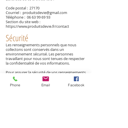
Code postal : 27170
Courriel :
produitsdevie@gmail.com
Téléphone :
06 63 99 69 93
Section du site web :
https://www.produitsdevie.fr/contact
Sécurité
Les renseignements personnels que nous
collectons sont conservés dans un
environnement sécurisé. Les personnes
travaillant pour nous sont tenues de respecter
la confidentialité de vos informations.
Pour assurer la sécurité de vos renseignements
personnels, nous avons recours aux mesures
suivantes :
Phone
Email
Facebook
Protocole SSL
Gestion des accès - personne autorisée
Gestion des accès - personne concernée
Sauvegarde informatique
Identifiant / mot de passe
Nous nous engageons à maintenir un haut
degré de confidentialité en intégrant les
dernières innovations technologiques